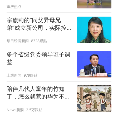
重庆热点
宗馥莉的“同父异母兄
弟”成立新公司，实际控制
人为杜建英！此前宗馥莉
每日经济新闻
8328跟贴
上诉许可申请被香港高院
驳回，其不得动用18亿美
多个省级党委领导班子调
元资产
整
上观新闻
979跟贴
陪伴几代人童年的竹知
了，怎么就惹的华为不高
兴了？
News脑洞
2.5万跟贴