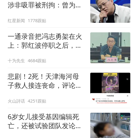
涉非吸罪被刑拘：曾为博
导，掌握“当代系”千亿资
红星新闻
1778跟贴
产
一通录音把冯志勇架在火
上：郭红波停职之后，还
有更多疑问待解开
十为先生
4684跟贴
悲剧！2死！天津海河母
子救人接连丧命，评论区
将临水区“没有护栏”推上
火山詩话
4251跟贴
风口浪尖
6岁女儿接受基因编辑死
亡，还被试验团队发论
文，背后到底隐瞒了什