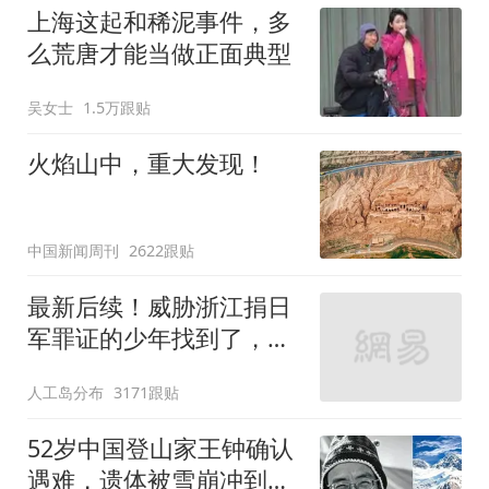
上海这起和稀泥事件，多
么荒唐才能当做正面典型
吴女士
1.5万跟贴
火焰山中，重大发现！
中国新闻周刊
2622跟贴
最新后续！威胁浙江捐日
军罪证的少年找到了，已
有一人被警方传唤
人工岛分布
3171跟贴
52岁中国登山家王钟确认
遇难，遗体被雪崩冲到千