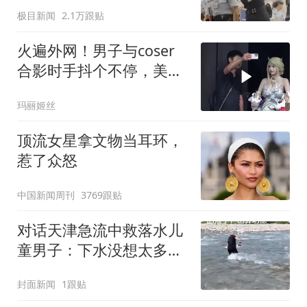
角”动作，泰国机场致歉：
极目新闻
2.1万跟贴
系粉丝尾随艺人进休息室
被劝离引发混乱，已惩处
火遍外网！男子与coser
涉事人员
合影时手抖个不停，美女
做出一个意外举动
玛丽姬丝
顶流女星拿文物当耳环，
惹了众怒
中国新闻周刊
3769跟贴
对话天津急流中救落水儿
童男子：下水没想太多，
以后遇到仍会出手相助｜
封面新闻
1跟贴
看见正能量