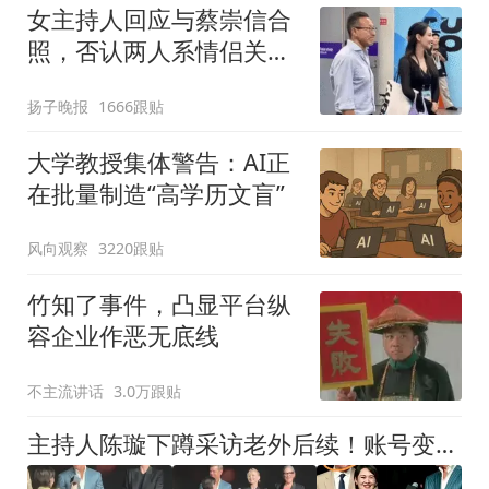
女主持人回应与蔡崇信合
照，否认两人系情侣关
系：一张正常清白的合照
扬子晚报
1666跟贴
被曲解成不正常关系，非
常诧异；此前蔡崇信与妻
大学教授集体警告：AI正
子官宣离婚
在批量制造“高学历文盲”
风向观察
3220跟贴
竹知了事件，凸显平台纵
容企业作恶无底线
不主流讲话
3.0万跟贴
主持人陈璇下蹲采访老外后续！账号变私密，老公与女儿照片被扒