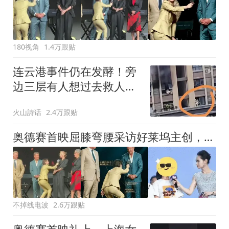
180视角
1.4万跟贴
连云港事件仍在发酵！旁
边三层有人想过去救人，
被喊了回去，网友：不知
火山詩话
2.4万跟贴
为何消防员没从这个位置
过去营救
奥德赛首映屈膝弯腰采访好莱坞主创，上海女主持人极尽谄媚遭怒批！
不掉线电波
2.6万跟贴