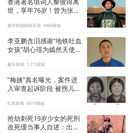
香港著名填词人黎彼得离
世，享年76岁！曾为张国
荣《Monica》、许冠杰
都市快报橙柿互动
4884跟贴
《浪子心声》等歌填词，
还是周星驰御用配角
李亚鹏含泪感谢“地铁吐血
女孩”胡心瑶为嫣然天使捐
99999元：这份捐赠太沉
极目新闻
1.7万跟贴
重，尊重其捐赠意愿，个
人向胡心瑶和她的病友之
“梅姨”真名曝光，案件进
家各捐赠99999元
入审查起诉阶段 被拐儿童
家属：梅姨已经是老年人
红星新闻
6019跟贴
抢劫刺死19岁少女的死刑
改死缓当事人自述：出狱