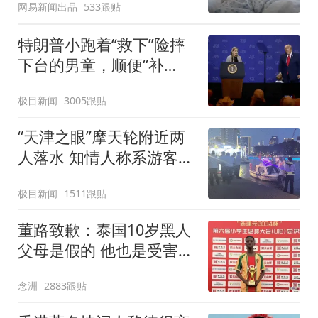
网易新闻出品
533跟贴
么？
特朗普小跑着“救下”险摔
下台的男童，顺便“补
刀”拜登：“我可不想他像
极目新闻
3005跟贴
拜登一样摔下来”
“天津之眼”摩天轮附近两
人落水 知情人称系游客，
已打捞上岸具体伤亡未知
极目新闻
1511跟贴
董路致歉：泰国10岁黑人
父母是假的 他也是受害者
我们工作没做好
念洲
2883跟贴