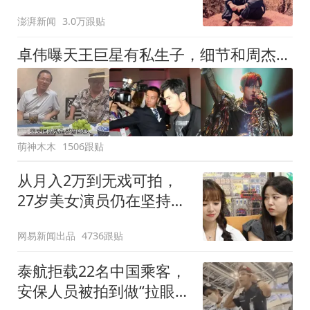
11年间始终刻意躲避被害
澎湃新闻
3.0万跟贴
人家属
卓伟曝天王巨星有私生子，细节和周杰伦对上了，网友扒出更多关联
萌神木木
1506跟贴
从月入2万到无戏可拍，
27岁美女演员仍在坚持：
绝不会去拍擦边
网易新闻出品
4736跟贴
泰航拒载22名中国乘客，
安保人员被拍到做“拉眼