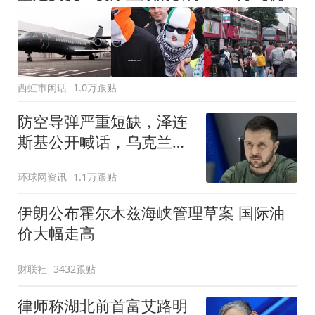
西虹市闲话
1.0万跟贴
防空导弹严重短缺，泽连
斯基公开喊话，乌克兰失
去导弹拦截能力？
环球网资讯
1.1万跟贴
伊朗公布霍尔木兹海峡管理草案 国际油
价大幅走高
财联社
3432跟贴
律师称湖北前首富艾路明