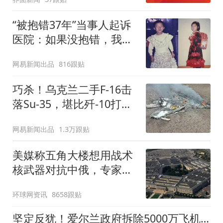
“被抱错37年”当事人起诉
医院：如果没抱错，我不
需要放弃学业早早打工，
网易新闻出品
816跟贴
不会吃那么多苦
巧杀！乌克兰二手F-16击
落Su-35，堪比歼-10打阵
风，俄军已落后时代
网易新闻出品
1.3万跟贴
美媒称五角大楼想用战术
核武器对抗中俄，专家：
赤裸裸的“核讹诈”
环球网资讯
8658跟贴
坚定反犹！爱尔兰政府拆除5000万飞机上的以色列配件，可能导致无法降落