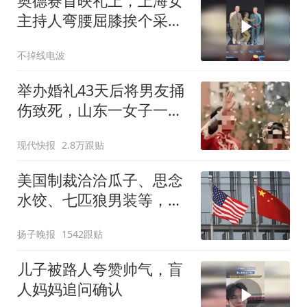
奥德赛首映礼上，上海女
主持人弯腰屈膝挨个采访
好莱坞明星
不掉线电波
举办婚礼43天后将男友捅
伤致死，山东一女子一审
被判死缓
现代快报
2.8万跟贴
美国制裁洽洽瓜子、思念
水饺、七匹狼男装等，对
相关产品进入美国市场实
扬子晚报
1542跟贴
施进口限制
儿子被路人夸赞帅气，盲
人妈妈追问确认